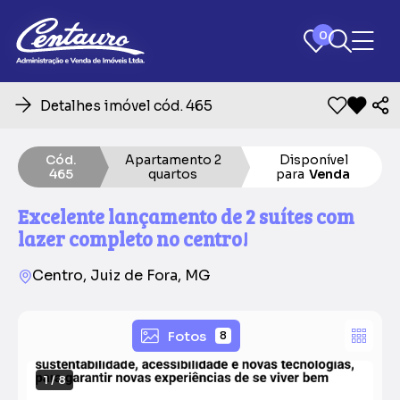
0
0
Detalhes imóvel cód. 465
Cód.
Apartamento 2
Disponível
465
quartos
para
Venda
Excelente lançamento de 2 suítes com
lazer completo no centro!
Centro, Juiz de Fora, MG
Fotos
8
1 / 8