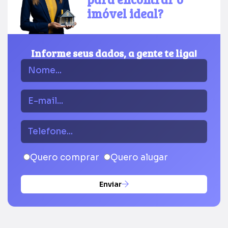
imóvel ideal?
Informe seus dados, a gente te liga!
Quero comprar
Quero alugar
Enviar