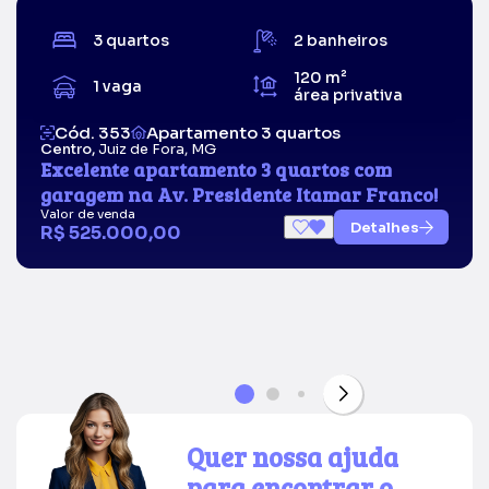
3 quartos
2 banheiros
120 m²
1 vaga
área privativa
Cód. 353
Apartamento 3 quartos
Centro,
Juiz de Fora, MG
Excelente apartamento 3 quartos com
garagem na Av. Presidente Itamar Franco!
Valor de venda
Detalhes
R$ 525.000,00
Quer nossa ajuda
para encontrar o