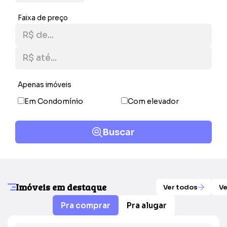
Faixa de preço
Apenas imóveis
Em Condomínio
Com elevador
Buscar
Imóveis em destaque
Ver todos
Ve
Pra comprar
Pra alugar